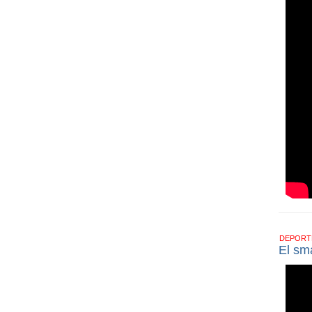
DEPOR
El sm