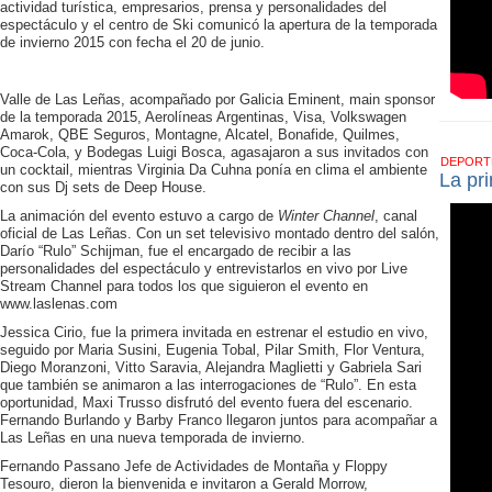
actividad turística, empresarios, prensa y personalidades del
espectáculo y el centro de Ski comunicó la apertura de la temporada
de invierno 2015 con fecha el 20 de junio.
Valle de Las Leñas, acompañado por Galicia Eminent, main sponsor
de la temporada 2015, Aerolíneas Argentinas, Visa, Volkswagen
Amarok, QBE Seguros, Montagne, Alcatel, Bonafide, Quilmes,
Coca-Cola, y Bodegas Luigi Bosca, agasajaron a sus invitados con
DEPOR
un cocktail, mientras Virginia Da Cuhna ponía en clima el ambiente
La pr
con sus Dj sets de Deep House.
La animación del evento estuvo a cargo de
Winter Channel
, canal
oficial de Las Leñas. Con un set televisivo montado dentro del salón,
Darío “Rulo” Schijman, fue el encargado de recibir a las
personalidades del espectáculo y entrevistarlos en vivo por Live
Stream Channel para todos los que siguieron el evento en
www.laslenas.com
Jessica Cirio, fue la primera invitada en estrenar el estudio en vivo,
seguido por Maria Susini, Eugenia Tobal, Pilar Smith, Flor Ventura,
Diego Moranzoni, Vitto Saravia, Alejandra Maglietti y Gabriela Sari
que también se animaron a las interrogaciones de “Rulo”. En esta
oportunidad, Maxi Trusso disfrutó del evento fuera del escenario.
Fernando Burlando y Barby Franco llegaron juntos para acompañar a
Las Leñas en una nueva temporada de invierno.
Fernando Passano Jefe de Actividades de Montaña y Floppy
Tesouro, dieron la bienvenida e invitaron a Gerald Morrow,