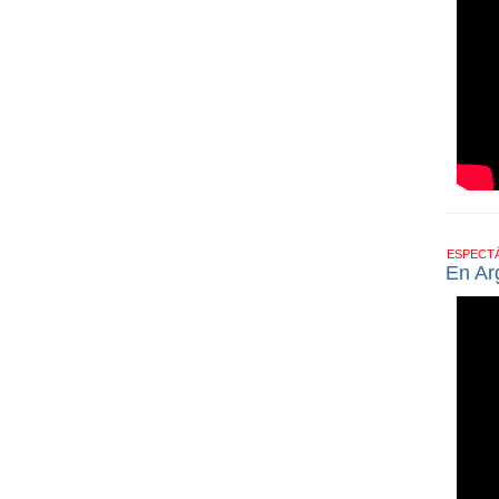
ESPECT
En Ar