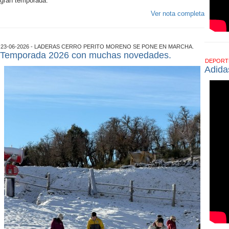
gran temporada.
Ver nota completa
23-06-2026 - LADERAS CERRO PERITO MORENO SE PONE EN MARCHA.
Temporada 2026 con muchas novedades.
DEPOR
Adida