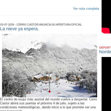
Ver nota completa
03-07-2026 - CERRO CASTOR ANUNCIA SU APERTURA OFICIAL
La nieve ya espera.
DEPOR
Norde
El centro de esquí más austral del mundo vuelve a despertar. Cerro
Castor abrirá sus puertas el próximo 4 de julio, sujeto a las
condiciones meteorológicas, dando inicio a lo que promete ser una