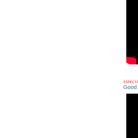
ESPECT
Good T