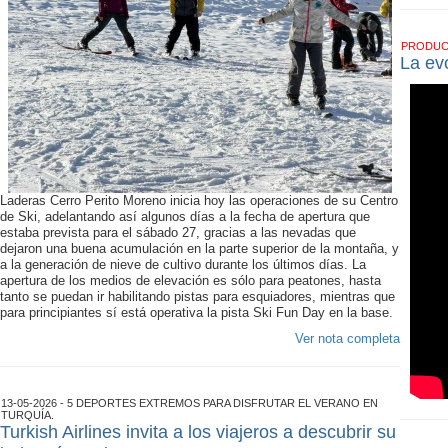
PRODU
La ev
Laderas Cerro Perito Moreno inicia hoy las operaciones de su Centro
de Ski, adelantando así algunos días a la fecha de apertura que
estaba prevista para el sábado 27, gracias a las nevadas que
dejaron una buena acumulación en la parte superior de la montaña, y
a la generación de nieve de cultivo durante los últimos días. La
apertura de los medios de elevación es sólo para peatones, hasta
tanto se puedan ir habilitando pistas para esquiadores, mientras que
para principiantes sí está operativa la pista Ski Fun Day en la base.
Ver nota completa
13-05-2026 - 5 DEPORTES EXTREMOS PARA DISFRUTAR EL VERANO EN
TURQUÍA.
Turkish Airlines invita a los viajeros a descubrir su