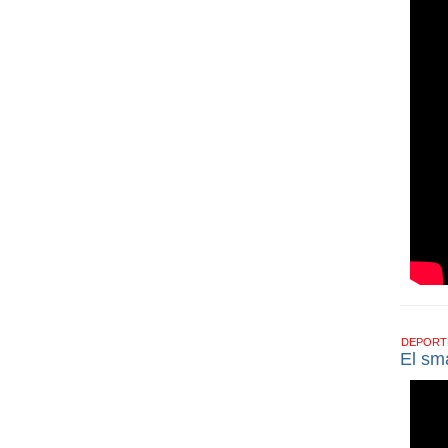
DEPOR
El sm