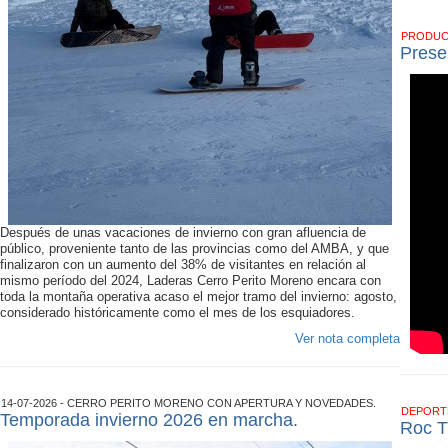
PRODU
Prese
Después de unas vacaciones de invierno con gran afluencia de
público, proveniente tanto de las provincias como del AMBA, y que
finalizaron con un aumento del 38% de visitantes en relación al
mismo período del 2024, Laderas Cerro Perito Moreno encara con
toda la montaña operativa acaso el mejor tramo del invierno: agosto,
considerado históricamente como el mes de los esquiadores.
Ver nota completa
14-07-2026 - CERRO PERITO MORENO CON APERTURA Y NOVEDADES.
DEPOR
Temporada invierno 2026 en marcha.
Roc T