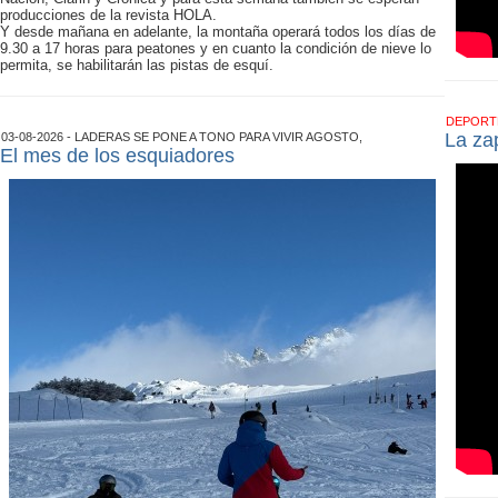
producciones de la revista HOLA.
Y desde mañana en adelante, la montaña operará todos los días de
9.30 a 17 horas para peatones y en cuanto la condición de nieve lo
permita, se habilitarán las pistas de esquí.
DEPOR
La zap
03-08-2026 - LADERAS SE PONE A TONO PARA VIVIR AGOSTO,
El mes de los esquiadores