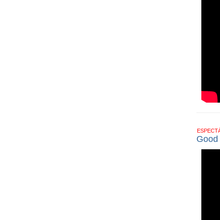
ESPECT
Good T