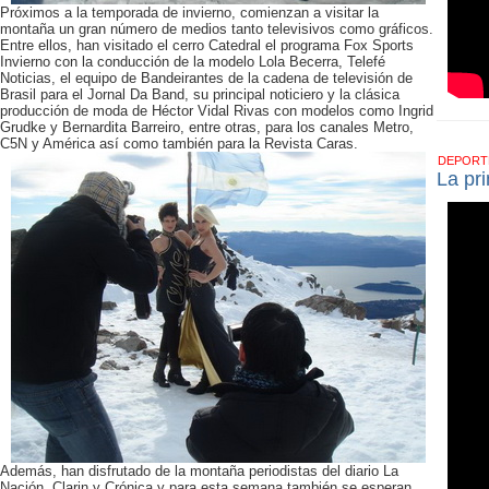
Próximos a la temporada de invierno, comienzan a visitar la
montaña un gran número de medios tanto televisivos como gráficos.
Entre ellos, han visitado el cerro Catedral el programa Fox Sports
Invierno con la conducción de la modelo Lola Becerra, Telefé
Noticias, el equipo de Bandeirantes de la cadena de televisión de
Brasil para el Jornal Da Band, su principal noticiero y la clásica
producción de moda de Héctor Vidal Rivas con modelos como Ingrid
Grudke y Bernardita Barreiro, entre otras, para los canales Metro,
C5N y América así como también para la Revista Caras.
DEPOR
La pr
Además, han disfrutado de la montaña periodistas del diario La
Nación, Clarin y Crónica y para esta semana también se esperan