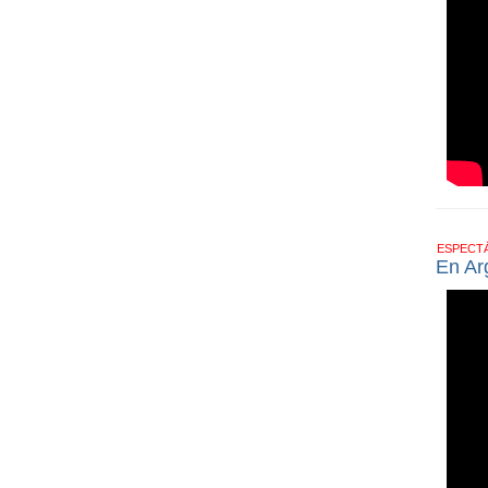
ESPECT
En Ar