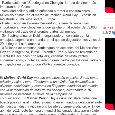
- Participación de 18 bodegas en Chengdu, la feria de vinos más
importante de China.
- Actividad online y offline enfocado a atraer a consumidores
Millenials chinos, en el marco del Malbec World Day. Exposición
registrada 75 mil wine lovers. Europa
- Participación en Prowein Dusseldorf, la feria de vinos más
importante a nivel global en la que asistieron alrededor de 55.000
DEPOR
visitantes del trade de diferentes partes del mundo.
La zap
- 3er Tasting anual en Dublin, organizado en conjunto con la
embajada argentina en Irlanda, en el que se degustaron los vinos de
20 bodegas. Latinoamérica.
- 4 Millones de personas participaron de acciones del Malbec World
Day en la Argentina, Brasil, Colombia, Perú y México teniendo en
cuenta las acciones con retailers, cadenas de restaurantes,
supermercados, vinotecas, eventos realizados por los consulados y
embajadas en conjunto con WofA y eventos privados.
El
Malbec World Day
merece una atención especial. En su sexta
edición y bajo el lema “Celebremos un clásico” se desarrollaron
diversas actividades y eventos en 50 países alrededor del mundo,
con la participación de más de mil bodegas, alcanzando a 10
millones de personas a través de la campaña de
comunicación.
El
Malbec World Day
es una iniciativa global que
busca posicionar al malbec argentino en el mundo y celebrar el éxito
de nuestra industria vitivinícola. Desde su primera edición, el 17 de
abril del 2011, este homenaje mundial ha logrado alcanzar un éxito
rotundo gracias al apoyo brindado por el Ministerio de Relaciones