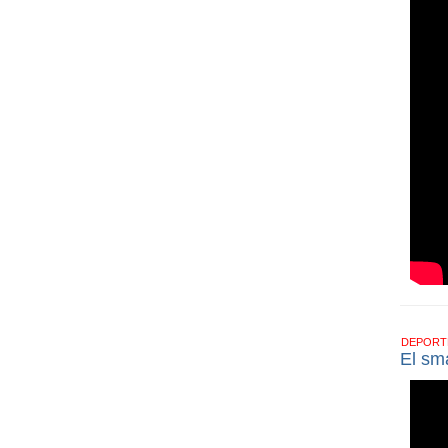
DEPOR
El sm