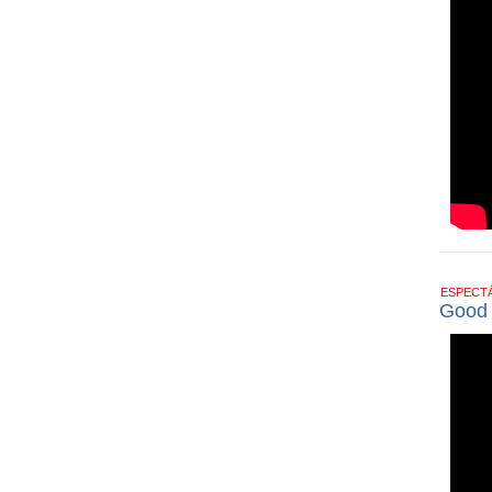
ESPECT
Good T