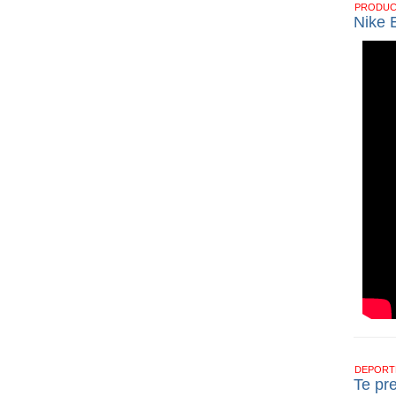
PRODU
Nike 
DEPOR
Te pr