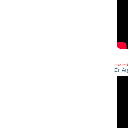
ESPECT
En Ar