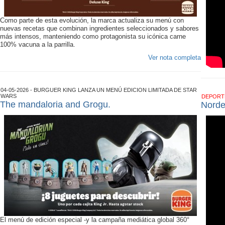
Como parte de esta evolución, la marca actualiza su menú con
nuevas recetas que combinan ingredientes seleccionados y sabores
más intensos, manteniendo como protagonista su icónica carne
100% vacuna a la parrilla.
Ver nota completa
04-05-2026 - BURGUER KING LANZA UN MENÚ EDICION LIMITADA DE STAR
WARS
DEPOR
The mandaloria and Grogu.
Norde
El menú de edición especial -y la campaña mediática global 360°