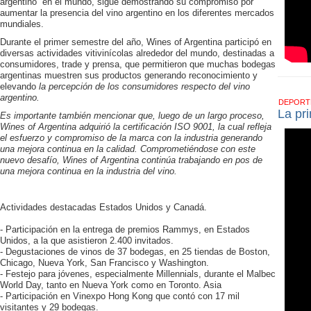
argentino” en el mundo, sigue demostrando su compromiso por
aumentar la presencia del vino argentino en los diferentes mercados
mundiales.
Durante el primer semestre del año, Wines of Argentina participó en
diversas actividades vitivinícolas alrededor del mundo, destinadas a
consumidores, trade y prensa, que permitieron que muchas bodegas
argentinas muestren sus productos generando reconocimiento y
elevando
la percepción de los consumidores respecto del vino
argentino.
DEPOR
La pr
Es importante también mencionar que, luego de un largo proceso,
Wines of Argentina adquirió la certificación ISO 9001, la cual refleja
el esfuerzo y compromiso de la marca con la industria generando
una mejora continua en la calidad.
Comprometiéndose con este
nuevo desafío, Wines of Argentina continúa trabajando en pos de
una mejora continua en la industria del vino.
Actividades destacadas Estados Unidos y Canadá.
- Participación en la entrega de premios Rammys, en Estados
Unidos, a la que asistieron 2.400 invitados.
- Degustaciones de vinos de 37 bodegas, en 25 tiendas de Boston,
Chicago, Nueva York, San Francisco y Washington.
- Festejo para jóvenes, especialmente Millennials, durante el Malbec
World Day, tanto en Nueva York como en Toronto. Asia
- Participación en Vinexpo Hong Kong que contó con 17 mil
visitantes y 29 bodegas.