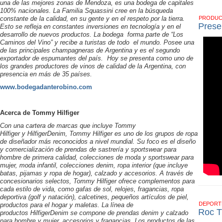
una de las mejores zonas de Mendoza, es una bodega de capitales
100% nacionales. La Familia Squassini cree en la búsqueda
constante de la calidad, en su gente y en el respeto por la tierra.
PRODU
Prese
Esto se refleja en constantes inversiones en tecnología y en el
desarrollo de nuevos productos. La bodega forma parte de “Los
Caminos del Vino” y recibe a turistas de todo el mundo. Posee una
de las principales champagneras de Argentina y es el segundo
exportador de espumantes del país. Hoy se presenta como uno de
los grandes productores de vinos de calidad de la Argentina, con
presencia en más de 35 países.
www.bodegadanterobino.com
Acerca de Tommy Hilfiger
Con una cartera de marcas que incluye Tommy
Hilfiger y HilfigerDenim, Tommy Hilfiger es uno de los grupos de ropa
de diseñador más reconocidos a nivel mundial. Su foco es el diseño
y comercialización de prendas de sastrería y sportswear para
hombre de primera calidad, colecciones de moda y sportswear para
mujer, moda infantil, colecciones denim, ropa interior (que incluye
batas, pijamas y ropa de hogar), calzado y accesorios. A través de
concesionarios selectos, Tommy Hilfiger ofrece complementos para
cada estilo de vida, como gafas de sol, relojes, fragancias, ropa
deportiva (golf y natación), calcetines, pequeños artículos de piel,
DEPOR
productos para el hogar y maletas. La línea de
Roc T
productos HilfigerDenim se compone de prendas denim y calzado
para hombre y mujer, accesorios y fragancias. Los productos de las