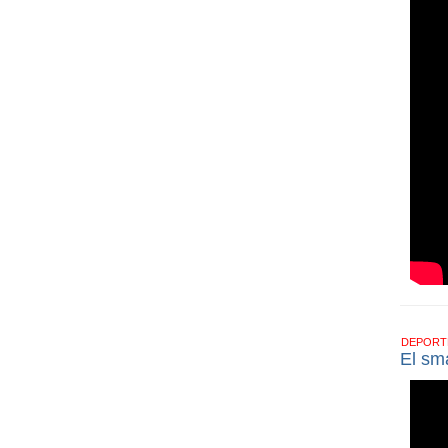
DEPOR
El sm