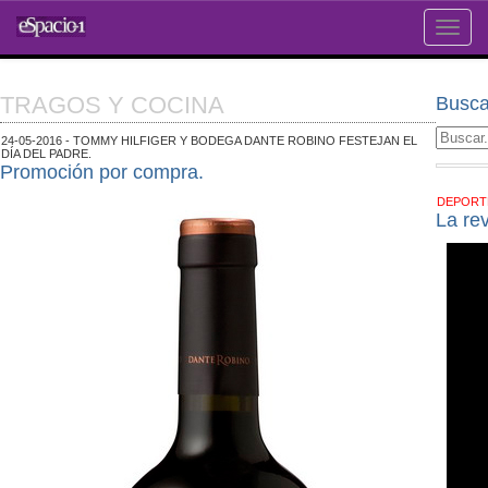
Toggle
naviga
TRAGOS Y COCINA
Busca
24-05-2016 - TOMMY HILFIGER Y BODEGA DANTE ROBINO FESTEJAN EL
DÍA DEL PADRE.
Promoción por compra.
DEPOR
La re