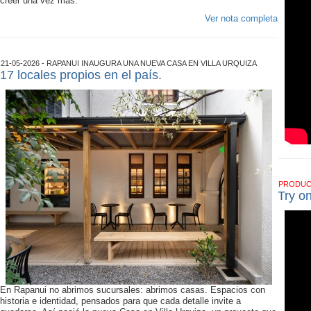
creer una vez más.
Ver nota completa
21-05-2026 - RAPANUI INAUGURA UNA NUEVA CASA EN VILLA URQUIZA
17 locales propios en el país.
PRODU
Try o
En Rapanui no abrimos sucursales: abrimos casas. Espacios con
historia e identidad, pensados para que cada detalle invite a