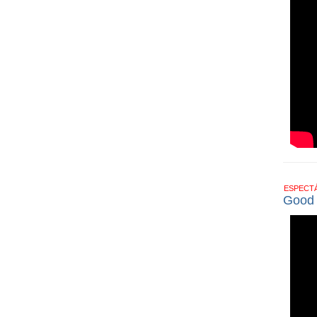
ESPECT
Good T