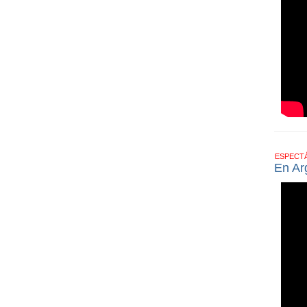
ESPECT
En Ar