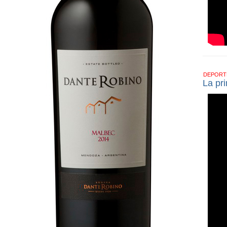
DEPOR
La pr