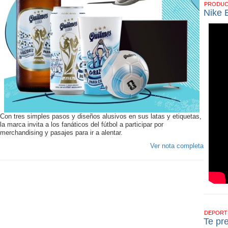
PRODU
Nike 
Con tres simples pasos y diseños alusivos en sus latas y etiquetas,
la marca invita a los fanáticos del fútbol a participar por
merchandising y pasajes para ir a alentar.
Ver nota completa
DEPOR
Te pr