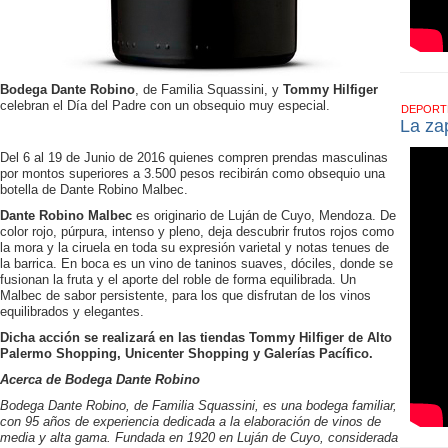
Bodega Dante Robino
, de Familia Squassini, y
Tommy Hilfiger
celebran el Día del Padre con un obsequio muy especial.
DEPOR
La zap
Del 6 al 19 de Junio de 2016 quienes compren prendas masculinas
por montos superiores a 3.500 pesos recibirán como obsequio una
botella de Dante Robino Malbec.
Dante Robino Malbec
es originario de Luján de Cuyo, Mendoza. De
color rojo, púrpura, intenso y pleno, deja descubrir frutos rojos como
la mora y la ciruela en toda su expresión varietal y notas tenues de
la barrica. En boca es un vino de taninos suaves, dóciles, donde se
fusionan la fruta y el aporte del roble de forma equilibrada. Un
Malbec de sabor persistente, para los que disfrutan de los vinos
equilibrados y elegantes.
Dicha acción se realizará en las tiendas Tommy Hilfiger de Alto
Palermo Shopping, Unicenter Shopping y Galerías Pacífico.
Acerca de Bodega Dante Robino
Bodega Dante Robino, de Familia Squassini, es una bodega familiar,
con 95 años de experiencia dedicada a la elaboración de vinos de
media y alta gama. Fundada en 1920 en Luján de Cuyo, considerada