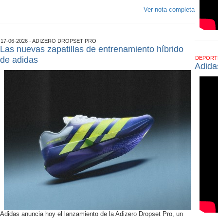
Ver nota completa
17-06-2026 - ADIZERO DROPSET PRO
Las nuevas zapatillas de entrenamiento híbrido
de adidas
DEPOR
Adida
Adidas anuncia hoy el lanzamiento de la Adizero Dropset Pro, un