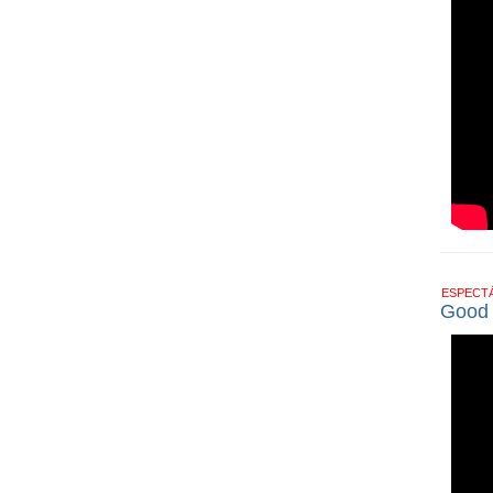
ESPECT
Good T