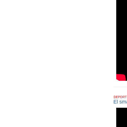
DEPOR
El sm