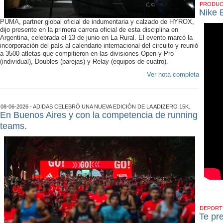
PRODU
Nike 
PUMA, partner global oficial de indumentaria y calzado de HYROX,
dijo presente en la primera carrera oficial de esta disciplina en
Argentina, celebrada el 13 de junio en La Rural. El evento marcó la
incorporación del país al calendario internacional del circuito y reunió
a 3500 atletas que compitieron en las divisiones Open y Pro
(individual), Doubles (parejas) y Relay (equipos de cuatro).
Ver nota completa
08-06-2026 - ADIDAS CELEBRÓ UNA NUEVA EDICIÓN DE LA ADIZERO 15K.
En Buenos Aires y con la competencia de running
teams.
DEPOR
Te pr