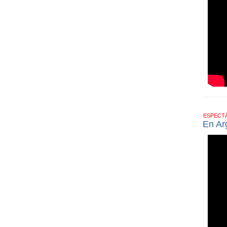
ESPECT
En Ar