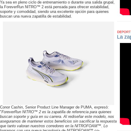
Ya sea en pleno ciclo de entrenamiento o durante una salida grupal,
la ForeverRun NITRO™ 2 está pensada para ofrecer estabilidad,
soporte y comodidad, siendo una excelente opción para quienes
buscan una nueva zapatilla de estabilidad.
DEPOR
La zap
Conor Cashin, Senior Product Line Manager de PUMA, expresó:
"
ForeverRun NITRO™ 2 es la zapatilla de referencia para quienes
buscan soporte y guía en su carrera. Al rediseñar este modelo, nos
aseguramos de mantener estos beneficios sin sacrificar la respuesta
que tanto valoran nuestros corredores en la NITROFOAM™. Lo
logramos con una nueva tecnología de NITROFOAM™ co-