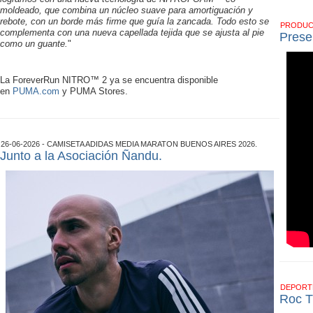
moldeado, que combina un núcleo suave para amortiguación y
rebote, con un borde más firme que guía la zancada. Todo esto se
PRODU
complementa con una nueva capellada tejida que se ajusta al pie
Prese
como un guante.
"
La ForeverRun NITRO™ 2 ya se encuentra disponible
en
PUMA.com
y PUMA Stores.
26-06-2026 - CAMISETA ADIDAS MEDIA MARATON BUENOS AIRES 2026.
Junto a la Asociación Ñandu.
DEPOR
Roc T