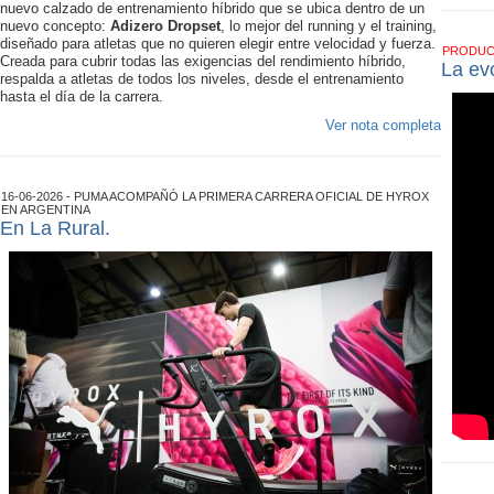
nuevo calzado de entrenamiento híbrido que se ubica dentro de un
nuevo concepto:
Adizero Dropset
, lo mejor del running y el training,
diseñado para atletas que no quieren elegir entre velocidad y fuerza.
PRODU
Creada para cubrir todas las exigencias del rendimiento híbrido,
La ev
respalda a atletas de todos los niveles, desde el entrenamiento
hasta el día de la carrera.
Ver nota completa
16-06-2026 - PUMA ACOMPAÑÓ LA PRIMERA CARRERA OFICIAL DE HYROX
EN ARGENTINA
En La Rural.