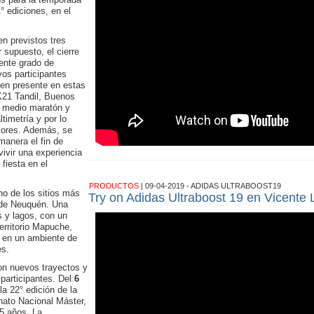
° ediciones, en el
n previstos tres
 supuesto, el cierre
rente grado de
os participantes
cen presente en estas
K21 Tandil, Buenos
 medio maratón y
timetría y por lo
riores. Además, se
manera el fin de
ivir una experiencia
 fiesta en el
PRODUCTOS
| 09-04-2019 - ADIDAS ULTRABOOST19
no de los sitios más
Try on Adidas Ultraboost 19 en Vicente
a de Neuquén. Una
s y lagos, con un
erritorio Mapuche,
 en un ambiente de
es.
con nuevos trayectos y
 participantes. Del
6
 la 22° edición de la
nato Nacional Máster,
35 años. La