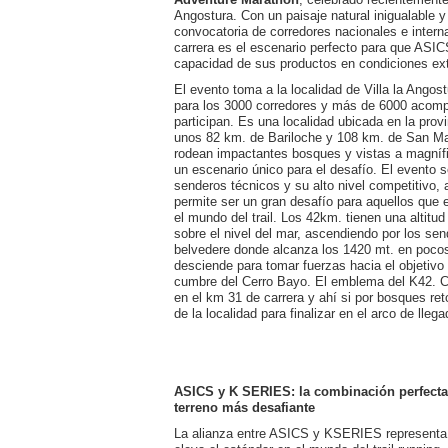
Angostura. Con un paisaje natural inigualable y
convocatoria de corredores nacionales e intern
carrera es el escenario perfecto para que ASI
capacidad de sus productos en condiciones ex
El evento toma a la localidad de Villa la Angos
para los 3000 corredores y más de 6000 acom
participan. Es una localidad ubicada en la pro
unos 82 km. de Bariloche y 108 km. de San Ma
rodean impactantes bosques y vistas a magníf
un escenario único para el desafío. El evento s
senderos técnicos y su alto nivel competitivo,
permite ser un gran desafío para aquellos qu
el mundo del trail. Los 42km. tienen una altitud 
sobre el nivel del mar, ascendiendo por los sen
belvedere donde alcanza los 1420 mt. en poco
desciende para tomar fuerzas hacia el objetivo 
cumbre del Cerro Bayo. El emblema del K42. C
en el km 31 de carrera y ahí si por bosques ret
de la localidad para finalizar en el arco de llega
ASICS y K SERIES: la combinación perfecta 
terreno más desafiante
La alianza entre ASICS y KSERIES representa 