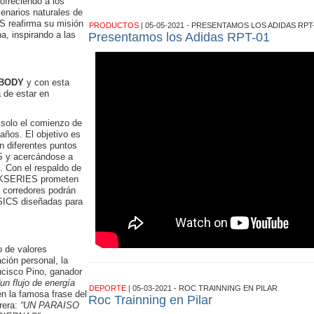
 ofreciendo a los
cenarios naturales de
S reafirma su misión
PRODUCTOS
| 05-05-2021 - PRESENTAMOS LOS ADIDAS RPT
na, inspirando a las
Presentamos los Adidas RPT-01
 BODY
y con esta
a de estar en
solo el comienzo de
años. El objetivo es
n diferentes puntos
S y acercándose a
. Con el respaldo de
S KSERIES prometen
s corredores podrán
SICS diseñadas para
o de valores
ción personal, la
ancisco Pino, ganador
“un flujo de energía
DEPORTE
| 05-03-2021 - ROC TRAINNING EN PILAR
en la famosa frase del
Roc Trainning en Pilar
rera:
“UN PARAISO