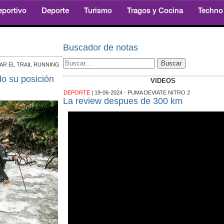
eportivo
Deporte
Turismo
Tragos y Cocina
Techno
Buscador de notas
LSAR EL TRAIL RUNNING
o su posición
VIDEOS
DEPORTE
| 19-06-2024 - PUMA DEVIATE NITRO 2
La review despues de 300 km