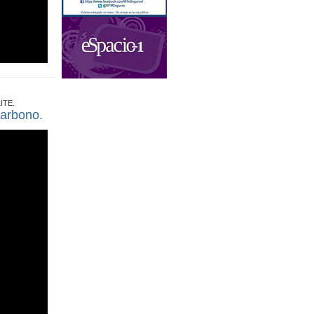
ITE.
carbono.