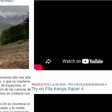
PIERNAS”.
emuestra año tras año
os, y que se mantiene
PRODUCTOS
| 11-05-2019 - TRY ON FILA KENYA RACER 4
e trayectoria, el
Try on Fila Kenya Racer 4
ión de las carreras de
ntos en contacto con
 fin es incentivar el
cuerpo y la mente,
os para la temporada