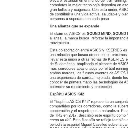
eleva el estándar en el mundo del trail running,
corredores la mejor tecnología deportiva en es
gran belleza y exigencia. Con esta unión, ASIC
de contribuir a una vida activa, saludable y ple
personas a superarse en cada paso.
Una alianza que se expande
El claim de ASICS es
SOUND MIND, SOUND
alianza, la marca busca reforzar la importanci
movimiento.
Esta colaboración entre ASICS y KSERIES es 
una relación que busca crecer en los próximos 
llevar esta unión a otras fechas de KSERIES e
de Sudamérica, ampliando el alcance de ASIC
más corredores apasionados por el trail running
ambas marcas, los futuros eventos de ASIC
una experiencia de carrera mejorada, donde lo
conocer de primera mano las tecnologías de A
potenciar su rendimiento y protección.
Espíritu ASICS K42
El "Espíritu ASICS K42" representa un conjunt
compartidos por los corredores, como la supera
cooperación y el respeto por la naturaleza. Fr
del K42 en 2017, describió este espíritu como
como un río”.
Esta filosofía se refleja también 
periodista español Miguel Caselles sobre la car