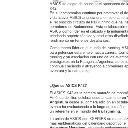
ASICS se alegra de anunciar el sponsoreo de l
K42.
En su compromiso continuo por promover el dep
vida activo, ASICS anuncia una emocionante 
el reconocido circuito de trail running que ha i
corredores en Sudamérica. Esta colaboración r
ASICS como líder en el calzado y la indumentar
brindando soporte técnico y productos diseñado
rendimiento en terrenos desafiantes.
Como marca líder en el mundo del running, AS
para potenciar esta emblemática carrera. Con su
running y su asociación con uno de los evento
prestigiosos en la Patagonia Argentina, se es
continúe creciendo y atrayendo a corredores a
aventura y la naturaleza.
¿Qué es ASICS K42?
El ASICS K42 es la primera maratón de montañ
América del Sur, celebrándose anualmente
en 
Angostura
desde su primera edición en octubr
evento ha evolucionado a lo largo de los años
un referente en el mundo del
trail running.
La unión de ASICS con KSERIES se materializa
más emblemáticas del calendario deportivo: el
Adventure Marathon
, celebrado recientemente