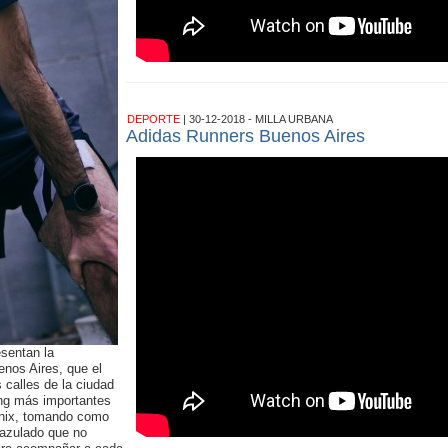
DEPORTE
| 30-12-2018 - MILLA URBANA
Adidas Runners Buenos Aires
sentan la
enos Aires, que el
 calles de la ciudad
ing más importantes
 Onix, tomando como
z azulado que no