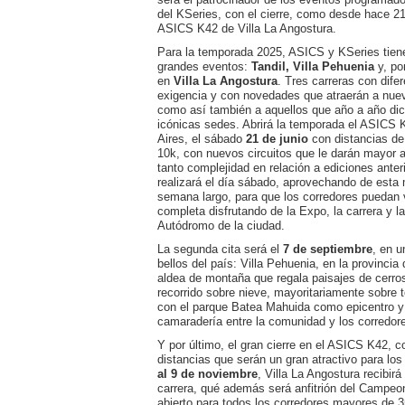
del KSeries, con el cierre, como desde hace 21
ASICS K42 de Villa La Angostura.
Para la temporada 2025, ASICS y KSeries tiene
grandes eventos:
Tandil, Villa Pehuenia
y, por
en
Villa La Angostura
. Tres carreras con dife
exigencia y con novedades que atraerán a nuev
como así también a aquellos que año a año di
icónicas sedes. Abrirá la temporada el ASICS 
Aires, el sábado
21 de junio
con distancias de
10k, con nuevos circuitos que le darán mayor al
tanto complejidad en relación a ediciones ante
realizará el día sábado, aprovechando de esta 
semana largo, para que los corredores puedan v
completa disfrutando de la Expo, la carrera y la
Autódromo de la ciudad.
La segunda cita será el
7 de septiembre
, en u
bellos del país: Villa Pehuenia, en la provinci
aldea de montaña que regala paisajes de cerro
recorrido sobre nieve, mayoritariamente sobre t
con el parque Batea Mahuida como epicentro y
camaradería entre la comunidad y los corredor
Y por último, el gran cierre en el ASICS K42, 
distancias que serán un gran atractivo para los
al 9 de noviembre
, Villa La Angostura recibirá
carrera, qué además será anfitrión del Campeo
abierto para todos los corredores mayores de 