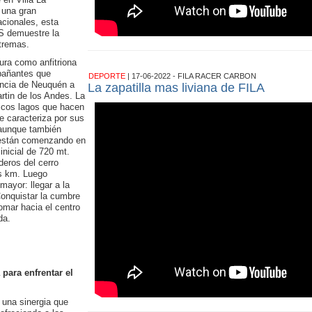
 una gran
acionales, esta
CS demuestre la
tremas.
tura como anfitriona
pañantes que
DEPORTE
| 17-06-2022 - FILA RACER CARBON
vincia de Neuquén a
La zapatilla mas liviana de FILA
rtin de los Andes. La
icos lagos que hacen
e caracteriza por sus
 aunque también
e están comenzando en
inicial de 720 mt.
deros del cerro
s km. Luego
mayor: llegar a la
onquistar la cumbre
omar hacia el centro
da.
para enfrentar el
una sinergia que