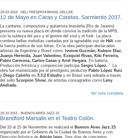
20-03-2016 - HELI PRESENTA BRASIL DELUXE.
12 de Mayo en Caras y Caretas, Sarmiento 2037.
La cantante, compositora y guitarrista brasileña (Río de Janeiro)
presenta su nueva placa en donde convive la tradición de la MPB,
con la sutileza del jazz y el groove del soul y el funk. La placa
combina bellas melodías cantadas por la agradable voz de
Héli
con
la fuerza poética de sus letras. En la obra participan destacados
artistas de Argentina y Brasil como:
Ivonne Guzmán, Kubero Díaz,
Juanjo Hermida, Juan Valentino, Ezequiel Rivas, Kiki Ferreira,
Pablo Carmona, Carlos Casas y Ariel Vergara
. En batería,
Producción Artística y composición participa
Sergio López.
”.
La
obra fue masterizada por el prestigioso productor
Pablo López Ruiz
y
Diego Calviño
en
3:3:2 Estudio
y en Brasil será editada a través
del sello
Scorpion Show,
de artistas consagrados como
Leny
Andrade.
Ver nota completa
20-10-2015 - BUENOS AIRES JAZZ 15.
Brandford Marsalis en el Teatro Colón.
Del 10 al 15 de Noviembre se realizará el
Buenos Aires Jazz.15
,
organizado por el Gobierno de la Ciudad de Buenos Aires y con
Dirección Artística de
Adrián Iaies
. Seis días de conciertos