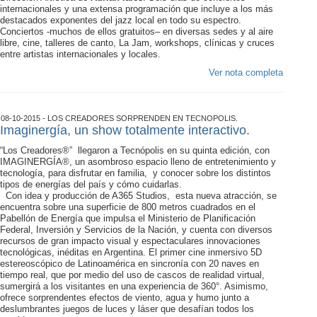
internacionales y una extensa programación que incluye a los más
destacados exponentes del jazz local en todo su espectro.
Conciertos -muchos de ellos gratuitos– en diversas sedes y al aire
libre, cine, talleres de canto, La Jam, workshops, clínicas y cruces
entre artistas internacionales y locales.
Ver nota completa
08-10-2015 - LOS CREADORES SORPRENDEN EN TECNOPOLIS.
Imaginergía, un show totalmente interactivo.
“Los Creadores®” llegaron a Tecnópolis en su quinta edición, con
IMAGINERGÍA®, un asombroso espacio lleno de entretenimiento y
tecnología, para disfrutar en familia, y conocer sobre los distintos
tipos de energías del país y cómo cuidarlas.
Con idea y producción de A365 Studios, esta nueva atracción, se
encuentra sobre una superficie de 800 metros cuadrados en el
Pabellón de Energía que impulsa el Ministerio de Planificación
Federal, Inversión y Servicios de la Nación, y cuenta con diversos
recursos de gran impacto visual y espectaculares innovaciones
tecnológicas, inéditas en Argentina. El primer cine inmersivo 5D
estereoscópico de Latinoamérica en sincronía con 20 naves en
tiempo real, que por medio del uso de cascos de realidad virtual,
sumergirá a los visitantes en una experiencia de 360°. Asimismo,
ofrece sorprendentes efectos de viento, agua y humo junto a
deslumbrantes juegos de luces y láser que desafían todos los