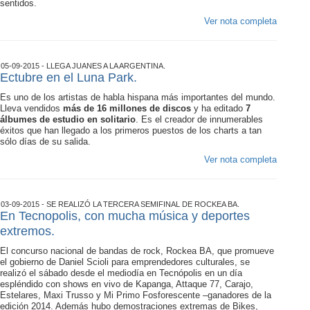
sentidos.
Ver nota completa
05-09-2015 - LLEGA JUANES A LA ARGENTINA.
Ectubre en el Luna Park.
Es uno de los artistas de habla hispana más importantes del mundo.
Lleva vendidos
más de 16 millones de discos
y ha editado
7
álbumes de estudio en solitario
. Es el creador de innumerables
éxitos que han llegado a los primeros puestos de los charts a tan
sólo días de su salida.
Ver nota completa
03-09-2015 - SE REALIZÓ LA TERCERA SEMIFINAL DE ROCKEA BA.
En Tecnopolis, con mucha música y deportes
extremos.
El concurso nacional de bandas de rock, Rockea BA, que promueve
el gobierno de Daniel Scioli para emprendedores culturales, se
realizó el sábado desde el mediodía en Tecnópolis en un día
espléndido con shows en vivo de Kapanga, Attaque 77, Carajo,
Estelares, Maxi Trusso y Mi Primo Fosforescente –ganadores de la
edición 2014. Además hubo demostraciones extremas de Bikes,