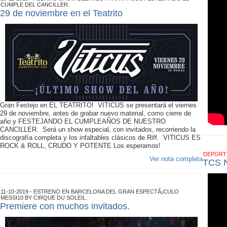
CUMPLE DEL CANCILLER.
29 de noviembre en el Teatrito
Gran Festejo en EL TEATRITO! VITICUS se presentará el viernes
29 de noviembre, antes de grabar nuevo material, como cierre de
año y FESTEJANDO EL CUMPLEAÑOS DE NUESTRO
CANCILLER. Será un show especial, con invitados, recorriendo la
discografía completa y los infaltables clásicos de Riff. VITICUS ES
ROCK & ROLL, CRUDO Y POTENTE Los esperamos!
DEPOR
Ver nota completa
TCS 
11-10-2019 - ESTRENO EN BARCELONA DEL GRAN ESPECTÃ¡CULO
MESSI10 BY CIRQUE DU SOLEIL.
Premiere con muchos invitados.