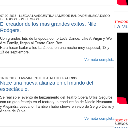
07-09-2017 - LLEGA A LA ARGENTINA LA MEJOR BANDA DE MUSICA DISCO
DE TODOS LOS TIEMPOS.
TRAGOS
El creador de los mas grandes exitos, Nile
La Mu
Rodgers.
Con grandes hits de la época como Let's Dance, Like A Virgin y We
Are Family, llegan al Teatro Gran Rex
Para hacer bailar a los fanáticos en una noche muy especial, 12 y
13 de septiembre
.
Ver nota completa
16-07-2017 - LANZAMIENTO TEATRO OPERA ORBIS.
Nace una nueva alianza en el mundo del
espectáculo.
Se realizó el evento de lanzamiento del Teatro Ópera Orbis Seguros
con un gran festejo en el teatro y la conducción de Nicole Neumann
y Alejandra Lescano. También hubo shows en vivo de Sergio Denis y
Aceite de Oliva.
Ver nota completa
DEPOR
BUENOS 