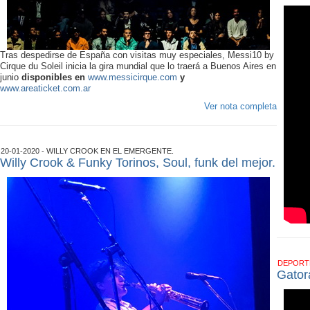
Tras despedirse de España con visitas muy especiales, Messi10 by
Cirque du Soleil inicia la gira mundial que lo traerá a Buenos Aires en
junio
disponibles en
www.messicirque.com
y
www.areaticket.com.ar
Ver nota completa
20-01-2020 - WILLY CROOK EN EL EMERGENTE.
Willy Crook & Funky Torinos, Soul, funk del mejor.
DEPOR
Gator