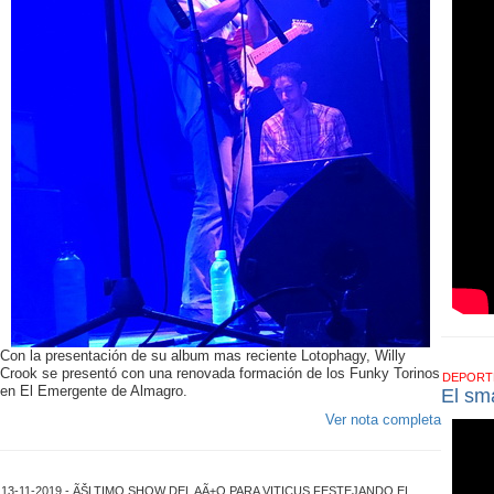
Con la presentación de su album mas reciente Lotophagy, Willy
Crook se presentó con una renovada formación de los Funky Torinos
DEPOR
en El Emergente de Almagro.
El sm
Ver nota completa
13-11-2019 - ÃŠLTIMO SHOW DEL AÃ±O PARA VITICUS FESTEJANDO EL