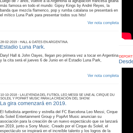
Luego de 7 años, vuelve a la Argentina la agrupación francesa gitana
más famosa en todo el mundo: Gipsy Kings by André Reyes, la
banda que mezcla flamenco, pop y rumba catalana se presentará en
el mítico Luna Park para presentar todos sus hits!
Ver nota completa
28-02-2019 - HALL & OATES EN ARGENTINA.
Estadio Luna Park.
Daryl Hall & John Oayes, llegan pro primera vez a tocar en Argentina
DEPOR
y la cita será el jueves 6 de Junio en el Estadio Luna Park,
Desde
Ver nota completa
10-10-2018 - LA LEYENDA DEL FUTBOL LEO MESSI SE UNE AL CIRQUE DU
SOLEIL Y POPART MUSIC PARA LA CREACIÓN DEL SHOW.
La gira comenzará en 2019.
El futbolista argentino y estrella del FC Barcelona Leo Messi, Cirque
du Soleil Entertainment Group y PopArt Music anuncian su
asociación para la creación de un nuevo espectáculo que se lanzará
en 2019, junto a Sony Music. Creado por el Cirque du Soleil, el
espectáculo se inspirará en el increíble talento y los logros de la