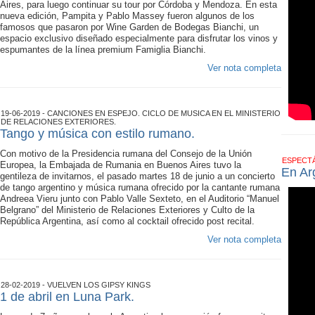
Aires, para luego continuar su tour por Córdoba y Mendoza. En esta
nueva edición, Pampita y Pablo Massey fueron algunos de los
famosos que pasaron por Wine Garden de Bodegas Bianchi, un
espacio exclusivo diseñado especialmente para disfrutar los vinos y
espumantes de la línea premium Famiglia Bianchi.
Ver nota completa
19-06-2019 - CANCIONES EN ESPEJO. CICLO DE MUSICA EN EL MINISTERIO
DE RELACIONES EXTERIORES.
Tango y música con estilo rumano.
Con motivo de la Presidencia rumana del Consejo de la Unión
ESPECT
Europea, la Embajada de Rumania en Buenos Aires tuvo la
En Ar
gentileza de invitarnos, el pasado martes 18 de junio a un concierto
de tango argentino y música rumana ofrecido por la cantante rumana
Andreea Vieru junto con Pablo Valle Sexteto, en el Auditorio “Manuel
Belgrano” del Ministerio de Relaciones Exteriores y Culto de la
República Argentina, así como al cocktail ofrecido post recital.
Ver nota completa
28-02-2019 - VUELVEN LOS GIPSY KINGS
1 de abril en Luna Park.