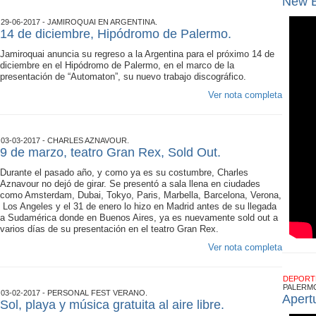
New B
29-06-2017 - JAMIROQUAI EN ARGENTINA.
14 de diciembre, Hipódromo de Palermo.
Jamiroquai anuncia su regreso a la Argentina para el próximo 14 de
diciembre en el Hipódromo de Palermo, en el marco de la
presentación de “Automaton”, su nuevo trabajo discográfico.
Ver nota completa
03-03-2017 - CHARLES AZNAVOUR.
9 de marzo, teatro Gran Rex, Sold Out.
Durante el pasado año, y como ya es su costumbre, Charles
Aznavour no dejó de girar. Se presentó a sala llena en ciudades
como Amsterdam, Dubai, Tokyo, Paris, Marbella, Barcelona, Verona,
Los Angeles y el 31 de enero lo hizo en Madrid antes de su llegada
a Sudamérica donde en Buenos Aires, ya es nuevamente sold out a
varios días de su presentación en el teatro Gran Rex.
Ver nota completa
DEPOR
PALERM
03-02-2017 - PERSONAL FEST VERANO.
Apert
Sol, playa y música gratuita al aire libre.