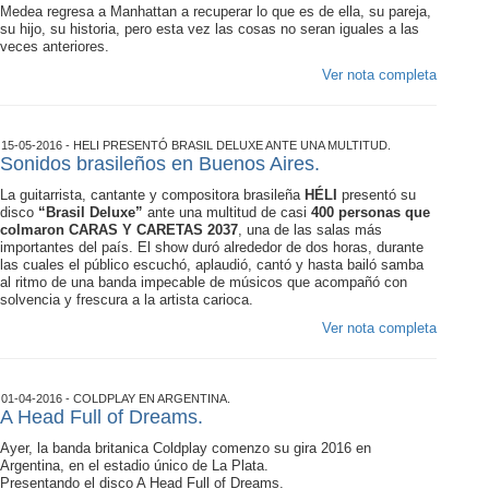
Medea regresa a Manhattan a recuperar lo que es de ella, su pareja,
su hijo, su historia, pero esta vez las cosas no seran iguales a las
veces anteriores.
Ver nota completa
15-05-2016 - HELI PRESENTÓ BRASIL DELUXE ANTE UNA MULTITUD.
Sonidos brasileños en Buenos Aires.
La guitarrista, cantante y compositora brasileña
HÉLI
presentó su
disco
“Brasil Deluxe”
ante una multitud de casi
400 personas que
colmaron CARAS Y CARETAS 2037
, una de las salas más
importantes del país. El show duró alrededor de dos horas, durante
las cuales el público escuchó, aplaudió, cantó y hasta bailó samba
al ritmo de una banda impecable de músicos que acompañó con
solvencia y frescura a la artista carioca.
Ver nota completa
01-04-2016 - COLDPLAY EN ARGENTINA.
A Head Full of Dreams.
Ayer, la banda britanica Coldplay comenzo su gira 2016 en
Argentina, en el estadio único de La Plata.
Presentando el disco A Head Full of Dreams.