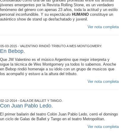
Considerado como una de las grandes promesas entre los artistas
jóvenes emergentes por la Revista Rolling Stone, es un verdadero
fenómeno del género con apenas 23 años, toda la actitud y un estilo
personal inconfundible. Y su espectáculo
HUMANO
constituye un
auténtico show de stand up desfachatado y juvenil.
Ver nota completa
05-03-2015 - VALENTINO RINDIÓ TRIBUTO A WES MONTGOMERY.
En Bebop.
Que JM Valentino es el músico Argentino que mejor interpreta y
sigue la técnica de Wes Montgomery ya todos lo sabemos. Anoche
en Bebop rindió homenaje a su idolo con un grupo de musicos que
los acompañó y estuvo a la altura del tributo.
Ver nota completa
02-12-2014 - GALA DE BALLET Y TANGO.
Con Juan Pablo Ledo.
El primer bailarin del teatro Colón Juan Pablo Ledo, cerró el domingo
un ciclo de Galas de Ballet y Tango en el teatro Metropolitan.
Ver nota completa