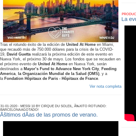
PRODU
La ev
Tras el rotundo éxito de la edición de
United At Home
en Miami,
que recaudó más de 750.000 dólares para la crisis de la COVID-
19,
David Guetta
realizará la próxima edición de este evento en
Nueva York, el próximo 30 de mayo. Los fondos que se recauden en
el próximo evento de
United At Home
en Nueva York, serán
destinados a
Mayor’s Fund to Advance New York City
,
Feeding
America
,
la Organización Mundial de la Salud (OMS)
, y a
la
Fondation Hôpitaux de Paris
- Hôpitaux de France
.
Ver nota completa
31-01-2020 - MESSI 10 BY CIRQUE DU SOLEIL, Ã‰XITO ROTUNDO:
BARCELONA AGOTADO!
Ãšltimos dÃ­as de las promos de verano.