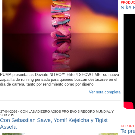
PRODU
Nike 
PUMA presenta las Deviate NITRO™ Elite 4 SHOWTIME su nueva
zapatilla de running pensada para quienes buscan destacarse en el
día de carrera, tanto por rendimiento como por diseño.
Ver nota completa
27-04-2026 - CON LAS ADIZERO ADIOS PRO EVO 3 RECORD MUNDIAL Y
SUB 2HS
Con Sebastian Sawe, Yomif Kejelcha y Tigist
Assefa
DEPOR
Te pr