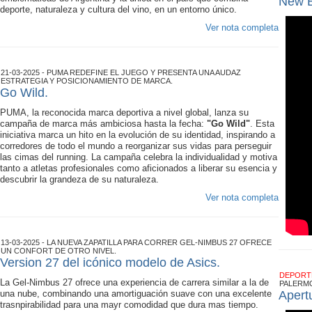
New B
deporte, naturaleza y cultura del vino, en un entorno único.
Ver nota completa
21-03-2025 - PUMA REDEFINE EL JUEGO Y PRESENTA UNA AUDAZ
ESTRATEGIA Y POSICIONAMIENTO DE MARCA.
Go Wild.
PUMA, la reconocida marca deportiva a nivel global, lanza su
campaña de marca más ambiciosa hasta la fecha:
"Go Wild"
. Esta
iniciativa marca un hito en la evolución de su identidad, inspirando a
corredores de todo el mundo a reorganizar sus vidas para perseguir
las cimas del running. La campaña celebra la individualidad y motiva
tanto a atletas profesionales como aficionados a liberar su esencia y
descubrir la grandeza de su naturaleza.
Ver nota completa
13-03-2025 - LA NUEVA ZAPATILLA PARA CORRER GEL-NIMBUS 27 OFRECE
UN CONFORT DE OTRO NIVEL.
Version 27 del icónico modelo de Asics.
DEPOR
La Gel-Nimbus 27 ofrece una experiencia de carrera similar a la de
PALERM
una nube, combinando una amortiguación suave con una excelente
Apert
trasnpirabilidad para una mayr comodidad que dura mas tiempo.