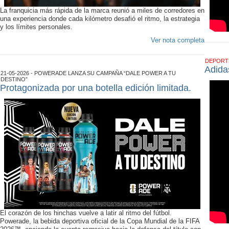
La franquicia más rápida de la marca reunió a miles de corredores en
una experiencia donde cada kilómetro desafió el ritmo, la estrategia
y los límites personales.
Ver nota completa
DEPOR
Adida
21-05-2026 - POWERADE LANZA SU CAMPAÑA “DALE POWER A TU
DESTINO”
Protagonizada por una botella edición limitada.
El corazón de los hinchas vuelve a latir al ritmo del fútbol.
Powerade, la bebida deportiva oficial de la Copa Mundial de la FIFA