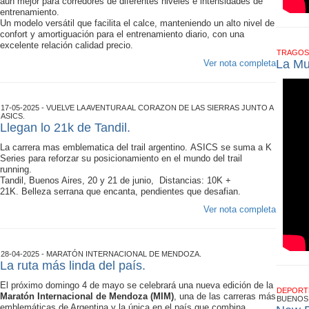
aún mejor para corredores de diferentes niveles e intensidades de
entrenamiento.
Un modelo versátil que facilita el calce, manteniendo un alto nivel de
confort y amortiguación para el entrenamiento diario, con una
excelente relación calidad precio.
TRAGOS
La Mu
Ver nota completa
17-05-2025 - VUELVE LA AVENTURA AL CORAZON DE LAS SIERRAS JUNTO A
ASICS.
Llegan lo 21k de Tandil.
La carrera mas emblematica del trail argentino. ASICS se suma a K
Series para reforzar su posicionamiento en el mundo del trail
running.
Tandil, Buenos Aires, 20 y 21 de junio, Distancias: 10K +
21K. Belleza serrana que encanta, pendientes que desafian.
Ver nota completa
28-04-2025 - MARATÓN INTERNACIONAL DE MENDOZA.
La ruta más linda del país.
El próximo domingo 4 de mayo se celebrará una nueva edición de la
DEPOR
Maratón Internacional de Mendoza (MIM)
, una de las carreras más
BUENOS 
emblemáticas de Argentina y la única en el país que combina