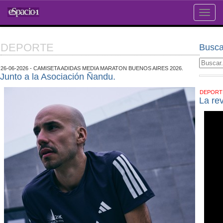
Toggle
naviga
DEPORTE
Busca
26-06-2026 - CAMISETA ADIDAS MEDIA MARATON BUENOS AIRES 2026.
Junto a la Asociación Ñandu.
DEPOR
La re