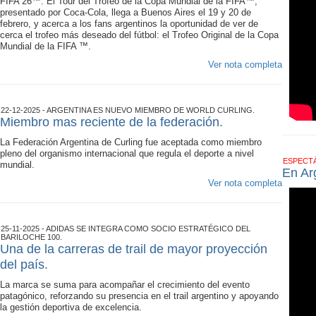
FIFA 26™. El Tour del Trofeo de la Copa Mundial de la FIFA™,
presentado por Coca-Cola, llega a Buenos Aires el 19 y 20 de
febrero, y acerca a los fans argentinos la oportunidad de ver de
cerca el trofeo más deseado del fútbol: el Trofeo Original de la Copa
Mundial de la FIFA ™.
Ver nota completa
22-12-2025 - ARGENTINA ES NUEVO MIEMBRO DE WORLD CURLING.
Miembro mas reciente de la federación.
La Federación Argentina de Curling fue aceptada como miembro
pleno del organismo internacional que regula el deporte a nivel
ESPECT
mundial.
En Ar
Ver nota completa
25-11-2025 - ADIDAS SE INTEGRA COMO SOCIO ESTRATÉGICO DEL
BARILOCHE 100.
Una de la carreras de trail de mayor proyección
del país.
La marca se suma para acompañar el crecimiento del evento
patagónico, reforzando su presencia en el trail argentino y apoyando
la gestión deportiva de excelencia.