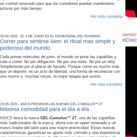
un confort renovado para que los corredores puedan mantenerse
activos por más tiempo.
Ver nota completa
DEPOR
03-06-2025 - EL 4 DE JUNIO ES EL DIA MUNDIAL DEL RUNNING.
#Crec
Correr para sentirse bien: el ritual mas simple y
poderoso del mundo.
Cada primer miércoles de junio, el mundo se pone las zapatillas y
sale a correr. No por obligación. No por una meta. No por un reloj.
Simplemente por el placer de hacerlo. Porque correr es mucho más
que un deporte: es un acto de libertad, una forma de reconectar con
uno mismo y, muchas veces, la mejor terapia que existe.
Ver nota completa
23-05-2025 - ASICS PRESENTA LAS NUEVAS GEL-CUMULUS™ 27.
Máxima comodidad para el día a día.
ASICS lanza la nueva
GEL-Cumulus™ 27
, una de las zapatillas
más tradicionales de la marca, ahora con un upper renovado y un
nuevo tirador del talón para una mayor practicidad. Estas nuevas
características garantizan un ajuste más cómodo y una experiencia