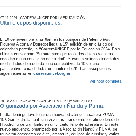
07-11-2024 - CARRERA UNICEF POR LA EDUCAUCIÓN.
Ultimo cupos disponibles.
El 10 de noviembre a las 8am en los bosques de Palermo (Av.
Figueroa Alcorta y Dorrego) llega la 15° edición de un clásico del
calendario porteño, la
#CarreraUNICEF
por la Educación 2024. Bajo
el lema convocante “Sumate para que todos los chicos y chicas
accedan a una educación de calidad”, el evento solidario tendrá dos
modalidades de recorrido: uno competitivo de 10K y uno
participativo, para disfrutar en familia, de 2K. Las inscripciones
siguen abiertas en
carreraunicef.org.ar
Ver nota completa
29-10-2024 - NUEVA EDICIÓN DE LOS 10 K DE SAN ISIDRO.
Organizada por Asociacion Ñandu y Puma.
El día domingo tuvo lugar una nueva edición de la carrera PUMA
10K San Isidro la cual, una vez más, transformó los alrededores del
Hipódromo de San Isidro en un circuito lleno de adrenalina. En este
nuevo encuentro, organizado por la Asociación Ñandú y PUMA, se
reunieron corredores de élite, amateurs, equipos de running y varias