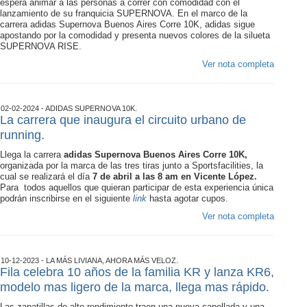
espera animar a las personas a correr con comodidad con el
lanzamiento de su franquicia SUPERNOVA. En el marco de la
carrera adidas Supernova Buenos Aires Corre 10K, adidas sigue
apostando por la comodidad y presenta nuevos colores de la silueta
SUPERNOVA RISE.
Ver nota completa
02-02-2024 - ADIDAS SUPERNOVA 10K.
La carrera que inaugura el circuito urbano de
running.
Llega la carrera
adidas Supernova Buenos Aires Corre 10K,
organizada por la marca de las tres tiras junto a Sportsfacilities, la
cual se realizará el día
7 de abril a las 8 am en Vicente López.
Para todos aquellos que quieran participar de esta experiencia única
podrán inscribirse en el siguiente
link
hasta agotar cupos.
Ver nota completa
10-12-2023 - LA MÁS LIVIANA, AHORA MÁS VELOZ.
Fila celebra 10 años de la familia KR y lanza KR6,
modelo mas ligero de la marca, llega mas rápido.
Las zapatillas de alto rendimiento traen una nueva capellada y una