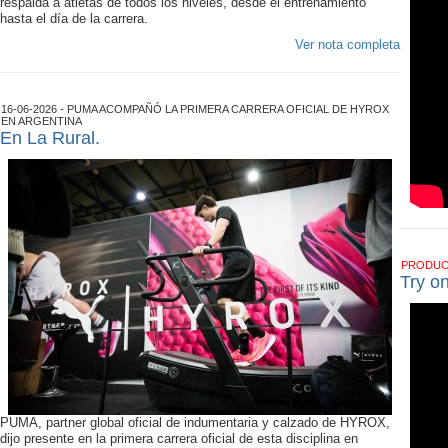
respalda a atletas de todos los niveles, desde el entrenamiento
hasta el día de la carrera.
Ver nota completa
16-06-2026 - PUMA ACOMPAÑÓ LA PRIMERA CARRERA OFICIAL DE HYROX
EN ARGENTINA
En La Rural.
PRODU
Try o
PUMA, partner global oficial de indumentaria y calzado de HYROX,
dijo presente en la primera carrera oficial de esta disciplina en