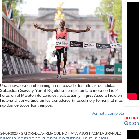
Una nueva era en el running ha empezado: los atletas de adidas,
Sabastian Sawe
y
Yomif Kejelcha
, rompieron la barrera de las 2
horas en el Maratón de Londres. Sabastian y
Tigist Assefa
hicieron
historia al convertirse en los corredores (masculino y femenina) más
rápidos de todos los tiempos.
Ver nota completa
DEPOR
Gator
24-04-2026 - GATORADE AFIRMA QUE NO HAY ATAJOS HACIA LA GRANDEZ.
Nueva campaña global de futbol, Is it in you