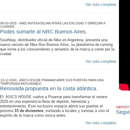
Ver nota completa
08-03-2025 - NIKE INVITA A DEJAR ATRÁS LAS EXCUSAS Y EMPEZAR A
CORRER.
Podes sumarte al NRC Buenos Aires.
Southbay, distribuidor oficial de Nike en Argentina, presenta una
nueva versión de Nike Run Buenos Aires, su plataforma de running
que invita a los consumidores y amantes de la marca a correr por la
ciudad.
Ver nota completa
13-12-2024 - ASICS HOUSE PINAMAR ABRE SUS PUERTAS PARA UNA
TEMPORADA INOLVIDABLE.
Renovada propuesta en la costa atlántica.
El ASICS HOUSE vuelve a Pinamar para transformar el verano
2025 en una experiencia llena de deporte, bienestar y
entretenimiento. Este exclusivo espacio abrirá sus puertas el
DEPOR
próximo
15 de diciembre
, invitando a locales y turistas a vivir el
Segui
espíritu de la marca como nunca antes.
Ver nota completa