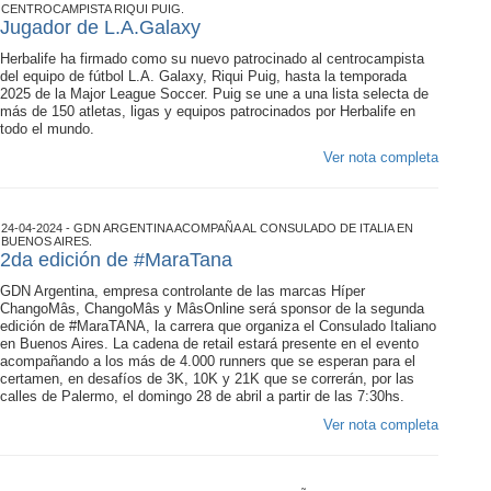
CENTROCAMPISTA RIQUI PUIG.
Jugador de L.A.Galaxy
Herbalife ha firmado como su nuevo patrocinado al centrocampista
del equipo de fútbol L.A. Galaxy, Riqui Puig, hasta la temporada
2025 de la Major League Soccer. Puig se une a una lista selecta de
más de 150 atletas, ligas y equipos patrocinados por Herbalife en
todo el mundo.
Ver nota completa
24-04-2024 - GDN ARGENTINA ACOMPAÑA AL CONSULADO DE ITALIA EN
BUENOS AIRES.
2da edición de #MaraTana
GDN Argentina, empresa controlante de las marcas Híper
ChangoMâs, ChangoMâs y MâsOnline será sponsor de la segunda
edición de #MaraTANA, la carrera que organiza el Consulado Italiano
en Buenos Aires. La cadena de retail estará presente en el evento
acompañando a los más de 4.000 runners que se esperan para el
certamen, en desafíos de 3K, 10K y 21K que se correrán, por las
calles de Palermo, el domingo 28 de abril a partir de las 7:30hs.
Ver nota completa