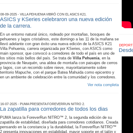
08-09-2025 - VILLA PEHUENIA VIBRÓ CON EL ASICS K21.
ASICS y KSeries celebraron una nueva edición
de la carrera.
En un entorno natural único, rodeado por montañas, bosques de
pehuenes y lagos cristalinos, este domingo a las 11 de la mañana se
llevó adelante con gran éxito una nueva edición de la ASICS K21
DEPOR
Villa Pehuenia, carrera organizada por KSeries, con ASICS como
Desde
main sponsor, que convocó a corredores de todo el país en uno de
los sitios más bellos del país. Se trata de
Villa Pehuenia
, en la
provincia de Neuquén, una aldea de montaña con paisajes de cerros
y lagos, con un recorrido sobre nieve, mayoritariamente sobre
territorio Mapuche, con el parque Batea Mahuida como epicentro y
en un ambiente de celebración entre la comunidad y los corredores.
Ver nota completa
16-07-2025 - PUMA PRESENTA FOREVERRUN NITRO 2.
La zapatilla para corredores de todos los dias
PUMA lanza la ForeverRun NITRO™ 2, la segunda edición de su
zapatilla de estabilidad, diseñada para corredores cotidianos. Creada
pensando en la constancia y la durabilidad, la ForeverRun NITRO™
2 presenta innovaciones en estabilidad, mayor soporte en el talón y