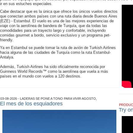
ir en sus estuches especiales.
Cabe destacar que es la única que ofrece los únicos vuelos directos
que conectan ambos países con una ruta diaria desde Buenos Aires
(EZE) - Estambul. El vuelo es una de las mejores experiencias de
viaje con la aerolínea de bandera de Turquía, que da todas las
comodidades para un trayecto largo y confortable, incluyendo
comidas gourmet a bordo, servicio exclusivo y un programa pet-
friendly.
Ya en Estambul se puede tomar la ruta de avión de Turkish Airlines
hacia alguna de las ciudades de Turquía como la ruta Estambul-
Antalya.
Además, Turkish Airlines ha sido oficialmente reconocida por
Guinness World Records™ como la aerolínea que vuela a más
países en el mundo con vuelos a 120 destinos.
03-08-2026 - LADERAS SE PONE A TONO PARA VIVIR AGOSTO,
El mes de los esquiadores
PRODU
Try o