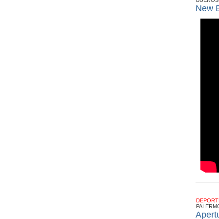
BUENOS 
New B
DEPOR
PALERM
Apert