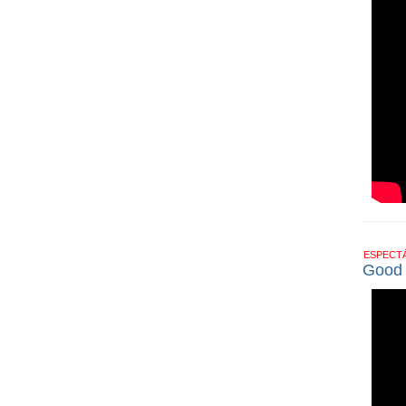
ESPECT
Good T