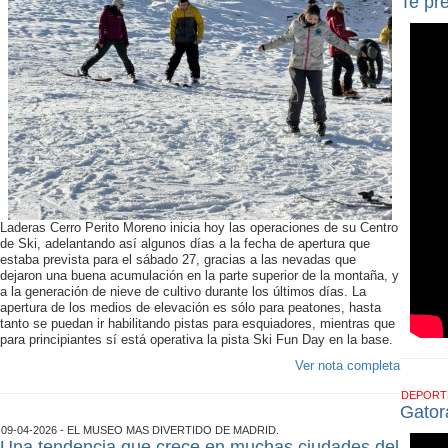
Te pr
Laderas Cerro Perito Moreno inicia hoy las operaciones de su Centro
de Ski, adelantando así algunos días a la fecha de apertura que
estaba prevista para el sábado 27, gracias a las nevadas que
dejaron una buena acumulación en la parte superior de la montaña, y
a la generación de nieve de cultivo durante los últimos días. La
apertura de los medios de elevación es sólo para peatones, hasta
tanto se puedan ir habilitando pistas para esquiadores, mientras que
para principiantes sí está operativa la pista Ski Fun Day en la base.
Ver nota completa
DEPOR
Gator
09-04-2026 - EL MUSEO MAS DIVERTIDO DE MADRID.
Una tendencia que crece en muchas ciudades del