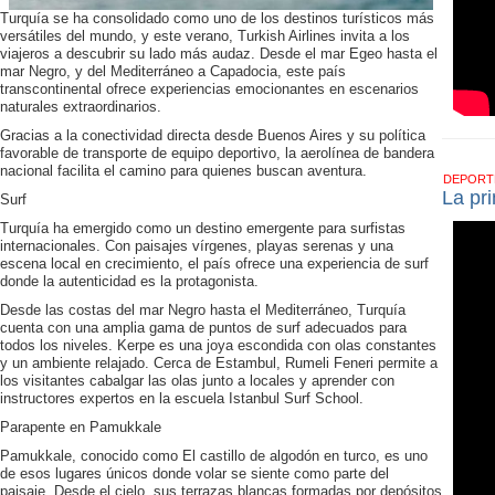
Turquía se ha consolidado como uno de los destinos turísticos más
versátiles del mundo, y este verano, Turkish Airlines invita a los
viajeros a descubrir su lado más audaz. Desde el mar Egeo hasta el
mar Negro, y del Mediterráneo a Capadocia, este país
transcontinental ofrece experiencias emocionantes en escenarios
naturales extraordinarios.
Gracias a la conectividad directa desde Buenos Aires y su política
favorable de transporte de equipo deportivo, la aerolínea de bandera
nacional facilita el camino para quienes buscan aventura.
DEPOR
La pr
Surf
Turquía ha emergido como un destino emergente para surfistas
internacionales. Con paisajes vírgenes, playas serenas y una
escena local en crecimiento, el país ofrece una experiencia de surf
donde la autenticidad es la protagonista.
Desde las costas del mar Negro hasta el Mediterráneo, Turquía
cuenta con una amplia gama de puntos de surf adecuados para
todos los niveles. Kerpe es una joya escondida con olas constantes
y un ambiente relajado. Cerca de Estambul, Rumeli Feneri permite a
los visitantes cabalgar las olas junto a locales y aprender con
instructores expertos en la escuela Istanbul Surf School.
Parapente en Pamukkale
Pamukkale, conocido como El castillo de algodón en turco, es uno
de esos lugares únicos donde volar se siente como parte del
paisaje. Desde el cielo, sus terrazas blancas formadas por depósitos