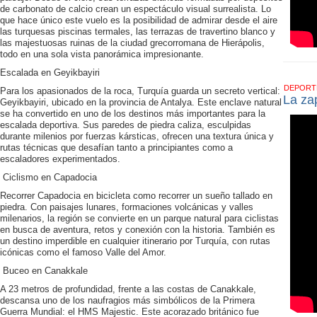
de carbonato de calcio crean un espectáculo visual surrealista. Lo
que hace único este vuelo es la posibilidad de admirar desde el aire
las turquesas piscinas termales, las terrazas de travertino blanco y
las majestuosas ruinas de la ciudad grecorromana de Hierápolis,
todo en una sola vista panorámica impresionante.
Escalada en Geyikbayiri
DEPOR
Para los apasionados de la roca, Turquía guarda un secreto vertical:
La zap
Geyikbayiri, ubicado en la provincia de Antalya. Este enclave natural
se ha convertido en uno de los destinos más importantes para la
escalada deportiva. Sus paredes de piedra caliza, esculpidas
durante milenios por fuerzas kársticas, ofrecen una textura única y
rutas técnicas que desafían tanto a principiantes como a
escaladores experimentados.
Ciclismo en Capadocia
Recorrer Capadocia en bicicleta como recorrer un sueño tallado en
piedra. Con paisajes lunares, formaciones volcánicas y valles
milenarios, la región se convierte en un parque natural para ciclistas
en busca de aventura, retos y conexión con la historia. También es
un destino imperdible en cualquier itinerario por Turquía, con rutas
icónicas como el famoso Valle del Amor.
Buceo en Canakkale
A 23 metros de profundidad, frente a las costas de Canakkale,
descansa uno de los naufragios más simbólicos de la Primera
Guerra Mundial: el HMS Majestic. Este acorazado británico fue