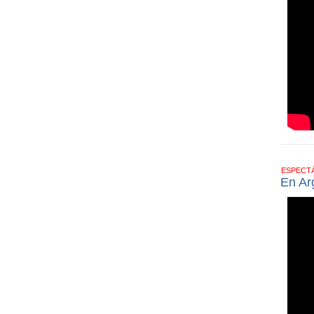
ESPECT
En Ar