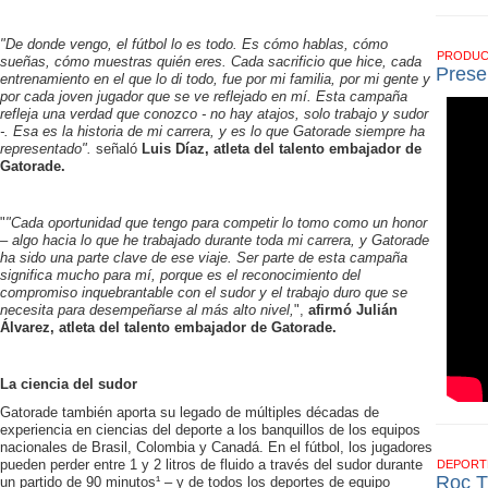
"De donde vengo, el fútbol lo es todo. Es cómo hablas, cómo
PRODU
sueñas, cómo muestras quién eres. Cada sacrificio que hice, cada
Prese
entrenamiento en el que lo di todo, fue por mi familia, por mi gente y
por cada joven jugador que se ve reflejado en mí. Esta campaña
refleja una verdad que conozco - no hay atajos, solo trabajo y sudor
-. Esa es la historia de mi carrera, y es lo que Gatorade siempre ha
representado".
señaló
Luis Díaz, atleta del talento embajador de
Gatorade.
"
"Cada oportunidad que tengo para competir lo tomo como un honor
– algo hacia lo que he trabajado durante toda mi carrera, y Gatorade
ha sido una parte clave de ese viaje. Ser parte de esta campaña
significa mucho para mí, porque es el reconocimiento del
compromiso inquebrantable con el sudor y el trabajo duro que se
necesita para desempeñarse al más alto nivel,
",
afirmó Julián
Álvarez, atleta del talento embajador de Gatorade.
La ciencia del sudor
Gatorade también aporta su legado de múltiples décadas de
experiencia en ciencias del deporte a los banquillos de los equipos
nacionales de Brasil, Colombia y Canadá. En el fútbol, los jugadores
pueden perder entre 1 y 2 litros de fluido a través del sudor durante
DEPOR
Roc T
un partido de 90 minutos¹ – y de todos los deportes de equipo