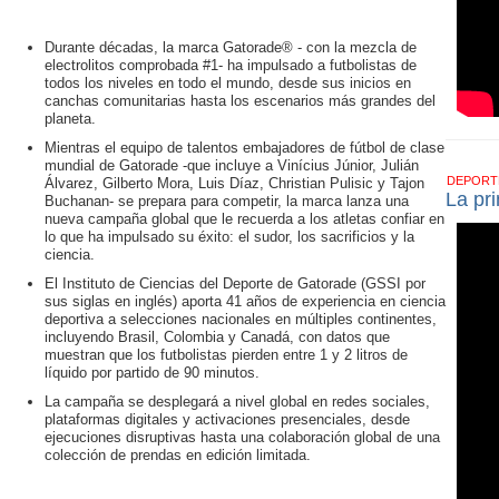
Durante décadas, la marca Gatorade® - con la mezcla de
electrolitos comprobada #1- ha impulsado a futbolistas de
todos los niveles en todo el mundo, desde sus inicios en
canchas comunitarias hasta los escenarios más grandes del
planeta.
Mientras el equipo de talentos embajadores de fútbol de clase
mundial de Gatorade -que incluye a Vinícius Júnior, Julián
DEPOR
Álvarez, Gilberto Mora, Luis Díaz, Christian Pulisic y Tajon
La pr
Buchanan- se prepara para competir, la marca lanza una
nueva campaña global que le recuerda a los atletas confiar en
lo que ha impulsado su éxito: el sudor, los sacrificios y la
ciencia.
El Instituto de Ciencias del Deporte de Gatorade (GSSI por
sus siglas en inglés) aporta 41 años de experiencia en ciencia
deportiva a selecciones nacionales en múltiples continentes,
incluyendo Brasil, Colombia y Canadá, con datos que
muestran que los futbolistas pierden entre 1 y 2 litros de
líquido por partido de 90 minutos.
La campaña se desplegará a nivel global en redes sociales,
plataformas digitales y activaciones presenciales, desde
ejecuciones disruptivas hasta una colaboración global de una
colección de prendas en edición limitada.