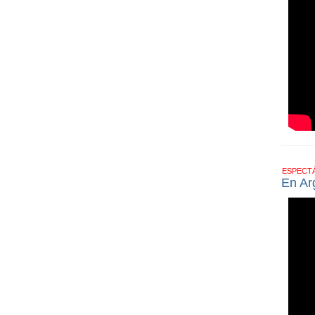
ESPECT
En Ar