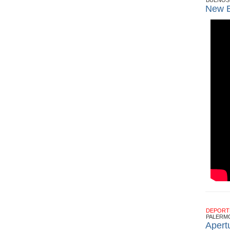
BUENOS 
New B
DEPOR
PALERM
Apert