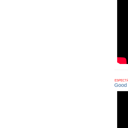
ESPECT
Good T