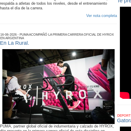
Te pr
respalda a atletas de todos los niveles, desde el entrenamiento
hasta el día de la carrera.
Ver nota completa
16-06-2026 - PUMA ACOMPAÑÓ LA PRIMERA CARRERA OFICIAL DE HYROX
EN ARGENTINA
En La Rural.
DEPOR
Gator
PUMA, partner global oficial de indumentaria y calzado de HYROX,
dijo presente en la primera carrera oficial de esta disciplina en