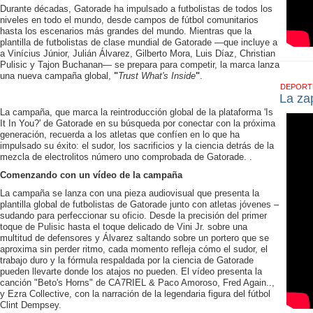
Durante décadas, Gatorade ha impulsado a futbolistas de todos los
niveles en todo el mundo, desde campos de fútbol comunitarios
hasta los escenarios más grandes del mundo. Mientras que la
plantilla de futbolistas de clase mundial de Gatorade —que incluye a
a Vinícius Júnior, Julián Álvarez, Gilberto Mora, Luis Díaz, Christian
Pulisic y Tajon Buchanan— se prepara para competir, la marca lanza
una nueva campaña global,
"
Trust What's Inside
"
.
DEPOR
La zap
La campaña, que marca la reintroducción global de la plataforma 'Is
It In You?' de Gatorade en su búsqueda por conectar con la próxima
generación, recuerda a los atletas que confíen en lo que ha
impulsado su éxito: el sudor, los sacrificios y la ciencia detrás de la
mezcla de electrolitos número uno comprobada de Gatorade. .
Comenzando con un vídeo de la campaña
La campaña se lanza con una pieza audiovisual que presenta la
plantilla global de futbolistas de Gatorade junto con atletas jóvenes –
sudando para perfeccionar su oficio. Desde la precisión del primer
toque de Pulisic hasta el toque delicado de Vini Jr. sobre una
multitud de defensores y Álvarez saltando sobre un portero que se
aproxima sin perder ritmo, cada momento refleja cómo el sudor, el
trabajo duro y la fórmula respaldada por la ciencia de Gatorade
pueden llevarte donde los atajos no pueden. El vídeo presenta la
canción "Beto's Horns" de CA7RIEL & Paco Amoroso, Fred Again..,
y Ezra Collective, con la narración de la legendaria figura del fútbol
Clint Dempsey.